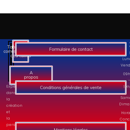
Tableaux des
Formulaire de contact
correspondances
des tailles
Lun
Vend
A
09
propos
Experts
19
Conditions générales de vente
dans
Same
la
Dima
création
et
Hora
la
Conc
personnalisation
Mentions légales