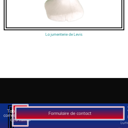
La jumenterie de Levis
Tableaux des
Formulaire de contact
correspondances
des tailles
Lun