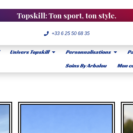
Topskill: Ton sport, ton style.
+33 6 25 50 68 35
Univers Topskill
Personnalisations
Pa
Soins By Arbalou
Mon co