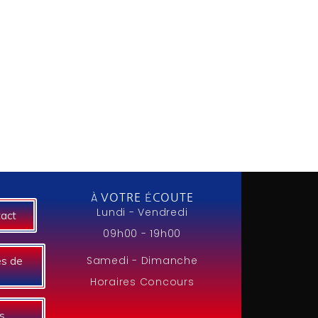
À VOTRE ÉCOUTE
Lundi - Vendredi
tact
09h00 - 19h00
Samedi - Dimanche
es de
Horaires Concours
s