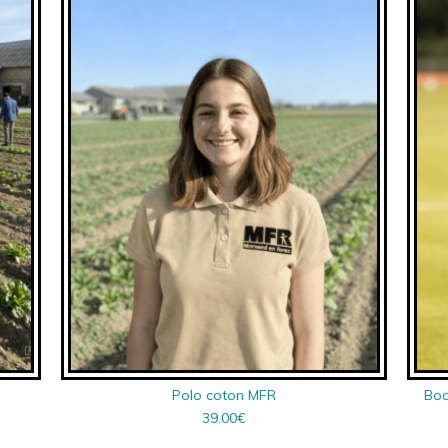
Polo coton MFR
Bod
39.00
€