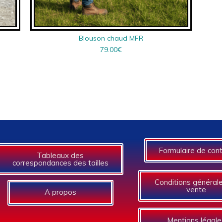
Blouson chaud MFR
79.00
€
Formulaire de con
Tableaux des
correspondances des tailles
Conditions général
vente
A propos
Mentions légale