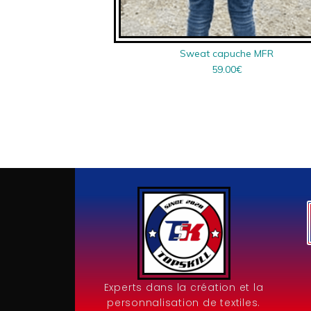
Sweat capuche MFR
59.00
€
Experts dans la création et la
personnalisation de textiles.