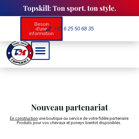
Topskill: Ton sport, ton style.
Besoin
d'une
+33 6 25 50 68 35
information
Partenaires / Evènements
Mon compte / contact
Nouveau partenariat
En construction
une boutique au service de votre fidèle partenaire
Produits pour vos chevaux et poneys bientot disponibles.