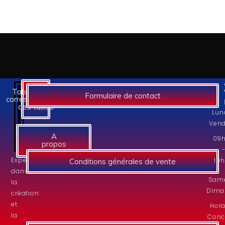
Tableaux des
Formulaire de contact
correspondances
des tailles
Lun
Vend
A
09
propos
Experts
19
Conditions générales de vente
dans
Same
la
Dima
création
et
Hora
la
Conc