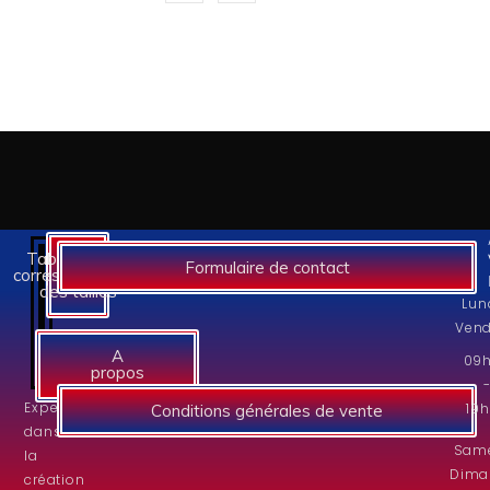
Tableaux des
Formulaire de contact
correspondances
des tailles
Lun
Vend
A
09
propos
Experts
19
Conditions générales de vente
dans
Same
la
Dima
création