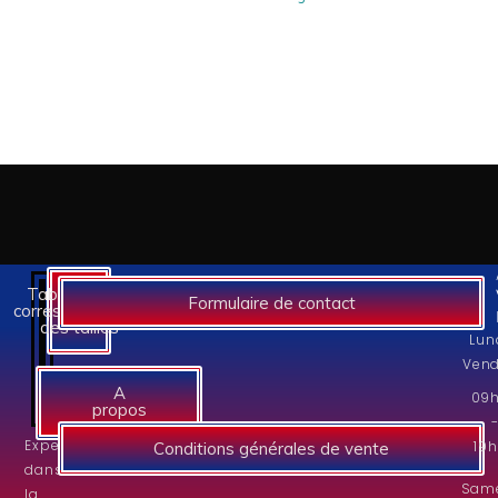
Tableaux des
Formulaire de contact
correspondances
des tailles
Lun
Vend
A
09
propos
Experts
19
Conditions générales de vente
dans
Same
la