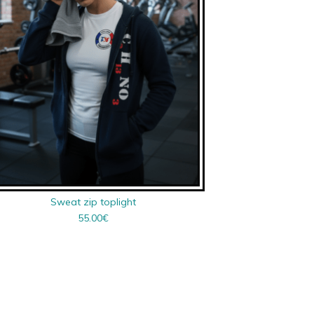
Sweat zip toplight
55.00
€