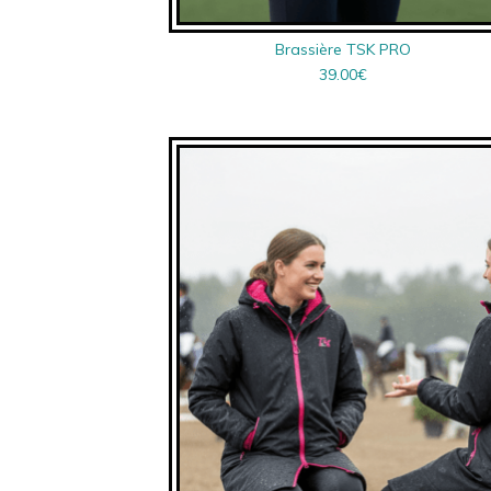
Brassière TSK PRO
39.00
€