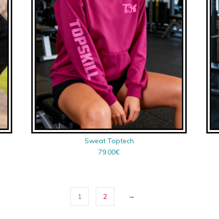
Sweat Toptech
79.00
€
→
1
2