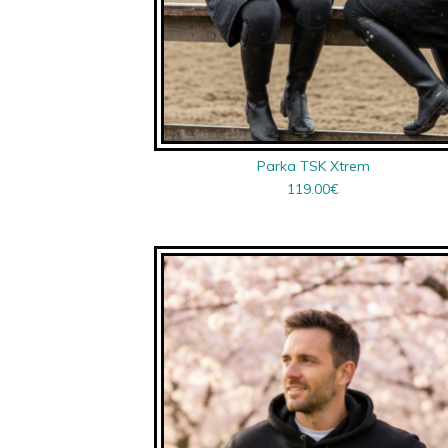
Parka TSK Xtrem
119.00
€