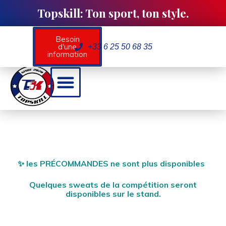
Topskill: Ton sport, ton style.
Besoin
d'une
+33 6 25 50 68 35
information
Partenaires / Evènements
Mon compte / contact
✨ les PRÉCOMMANDES ne sont plus disponibles
Quelques sweats de la compétition seront
disponibles sur le stand.