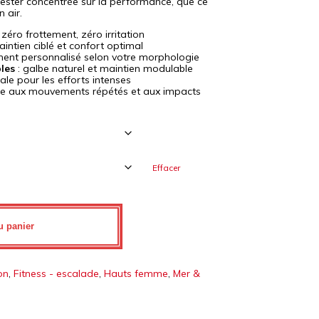
rester concentrée sur la performance, que ce
n air.
 zéro frottement, zéro irritation
aintien ciblé et confort optimal
ment personnalisé selon votre morphologie
les
: galbe naturel et maintien modulable
éale pour les efforts intenses
e aux mouvements répétés et aux impacts
Effacer
u panier
on
,
Fitness - escalade
,
Hauts femme
,
Mer &