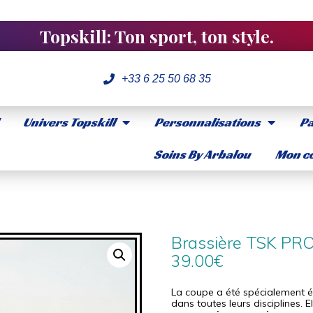
Topskill: Ton sport, ton style.
+33 6 25 50 68 35
Univers Topskill
Personnalisations
Pa
Soins By Arbalou
Mon co
Brassière TSK PR
39.00
€
La coupe a été spécialement 
dans toutes leurs disciplines. E