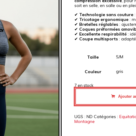
compression excessive
, pour 
soit en selle, en salle ou en plei
✔
Technologie sans couture
:
✔
Tricotage ergonomique
: m
✔
Bretelles réglables
: ajuste
✔
Coques préformées amovib
✔
Excellente respirabilité
: id
✔
Coupe multisports
: adapté
Taille
Couleur
7 en stock
Ajouter a
UGS :
ND
Catégories :
Equitati
Montagne