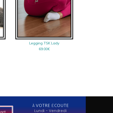
Legging TSK Lady
69.00
€
À VOTRE ÉCOUTE
Lundi - Vendredi
tact