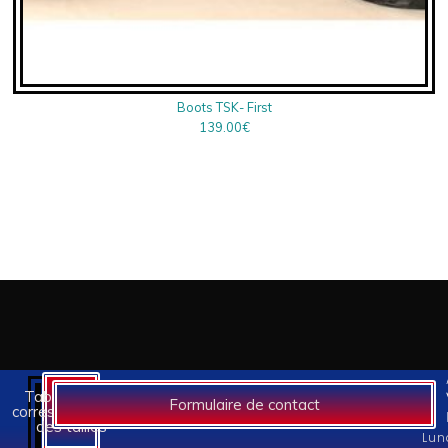
Boots TSK- First
139.00
€
Tableaux des
Formulaire de contact
correspondances
des tailles
Lun