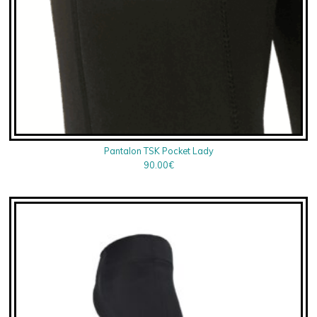
Pantalon TSK Pocket Lady
90.00
€