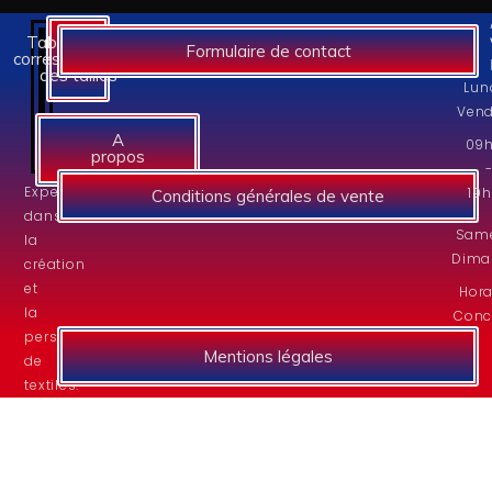
Tableaux des
Formulaire de contact
correspondances
des tailles
Lun
Vend
A
09
propos
Experts
19
Conditions générales de vente
dans
Same
la
Dima
création
et
Hora
la
Conc
personnalisation
Mentions légales
de
textiles.