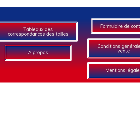
Formulaire de con
Tableaux des
correspondances des tailles
Conditions général
vente
A propos
Mentions légale