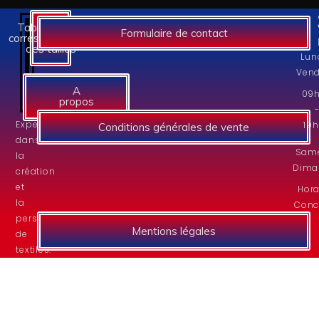
Tableaux des
Formulaire de contact
correspondances
des tailles
Lun
Vend
A
09
propos
Experts
19
Conditions générales de vente
dans
Same
la
Dima
création
et
Hora
la
Conc
personnalisation
Mentions légales
de
textiles.