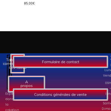
85.00
€
Tableaux des
Formulaire de contact
correspondances
des tailles
Lun
Vend
A
09
propos
Experts
19
Conditions générales de vente
dans
Same
la
Dima
création